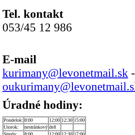
Tel. kontakt
053/45 12 986
E-mail
kurimany@levonetmail.sk
-
oukurimany@levonetmail.s
Úradné hodiny:
Pondelok:
8:00
12:00
12:30
15:00
Utorok:
nestránkový
deň
Streda:
8:00
12:00
12:30
17:00