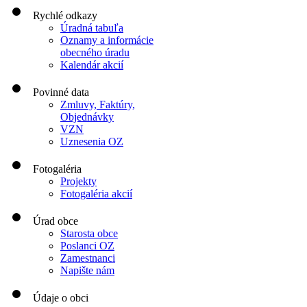
Rychlé odkazy
Úradná tabuľa
Oznamy a informácie
obecného úradu
Kalendár akcií
Povinné data
Zmluvy, Faktúry,
Objednávky
VZN
Uznesenia OZ
Fotogaléria
Projekty
Fotogaléria akcií
Úrad obce
Starosta obce
Poslanci OZ
Zamestnanci
Napište nám
Údaje o obci