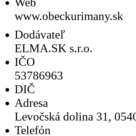
Web
www.obeckurimany.sk
Dodávateľ
ELMA.SK s.r.o.
IČO
53786963
DIČ
Adresa
Levočská dolina 31, 054
Telefón