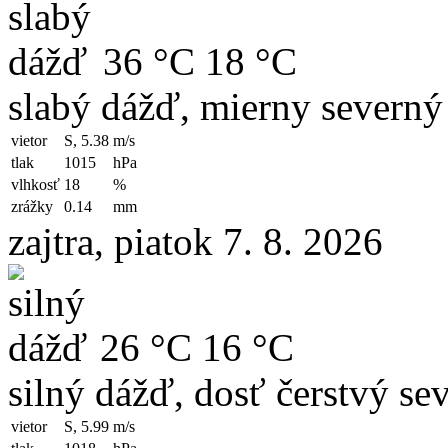
36 °C
18 °C
slabý dážď, mierny severný 
vietor
S, 5.38
m/s
tlak
1015
hPa
vlhkosť
18
%
zrážky
0.14
mm
zajtra, piatok 7. 8. 2026
26 °C
16 °C
silný dážď, dosť čerstvý se
vietor
S, 5.99
m/s