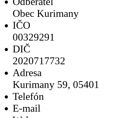
Odberateľ
Obec Kurimany
IČO
00329291
DIČ
2020717732
Adresa
Kurimany 59, 05401
Telefón
E-mail