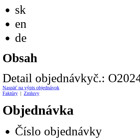
Slovensky
sk
English
en
Deutsch
de
Obsah
Detail objednávky
č.:
O2024
Naspäť na výpis objednávok
Faktúry
|
Zmluvy
Objednávka
Číslo objednávky