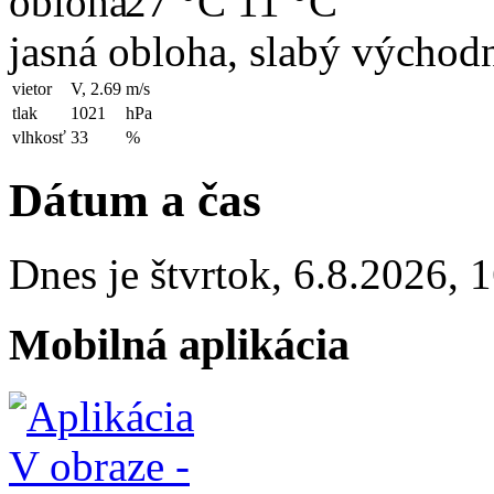
27 °C
11 °C
jasná obloha, slabý východn
vietor
V, 2.69
m/s
tlak
1021
hPa
vlhkosť
33
%
Dátum a čas
Dnes je
štvrtok
,
6.8.2026
,
1
Mobilná aplikácia