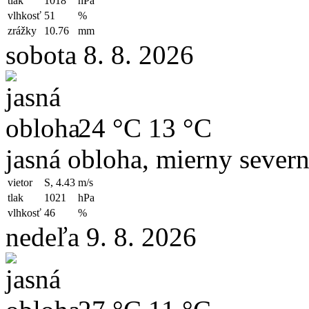
tlak
1018
hPa
vlhkosť
51
%
zrážky
10.76
mm
sobota 8. 8. 2026
24 °C
13 °C
jasná obloha, mierny severn
vietor
S, 4.43
m/s
tlak
1021
hPa
vlhkosť
46
%
nedeľa 9. 8. 2026