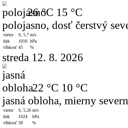
26 °C
15 °C
polojasno, dosť čerstvý sev
vietor
S, 5.7
m/s
tlak
1016
hPa
vlhkosť
45
%
streda 12. 8. 2026
22 °C
10 °C
jasná obloha, mierny severn
vietor
S, 5.26
m/s
tlak
1024
hPa
vlhkosť
39
%