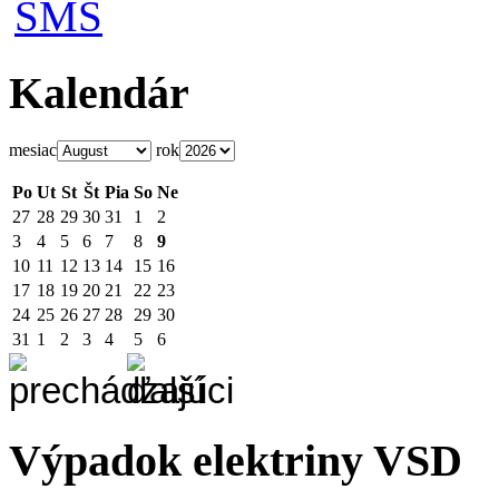
Kalendár
mesiac
rok
Po
Ut
St
Št
Pia
So
Ne
27
28
29
30
31
1
2
3
4
5
6
7
8
9
10
11
12
13
14
15
16
17
18
19
20
21
22
23
24
25
26
27
28
29
30
31
1
2
3
4
5
6
Výpadok elektriny VSD