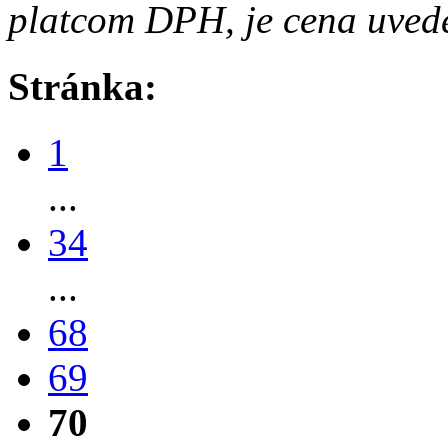
platcom DPH, je cena uved
Stránka:
1
...
34
...
68
69
70