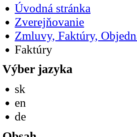
Úvodná stránka
Zverejňovanie
Zmluvy, Faktúry, Objed
Faktúry
Výber jazyka
Slovensky
sk
English
en
Deutsch
de
Obsah