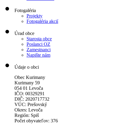
Fotogaléria
Projekty
Fotogaléria akcií
Úrad obce
Starosta obce
Poslanci OZ
Zamestnanci
Napište nám
Údaje o obci
Obec Kurimany
Kurimany 59
054 01 Levoča
IČO: 00329291
DIČ: 2020717732
VÚC: Prešovský
Okres: Levoča
Región: Spiš
Počet obyvateľov: 376