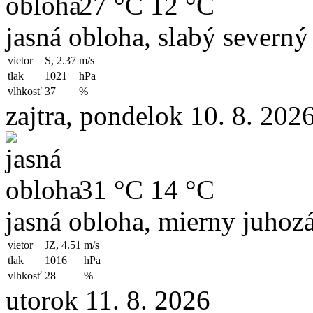
27 °C
12 °C
jasná obloha, slabý severný
vietor
S, 2.37
m/s
tlak
1021
hPa
vlhkosť
37
%
zajtra, pondelok 10. 8. 202
31 °C
14 °C
jasná obloha, mierny juhoz
vietor
JZ, 4.51
m/s
tlak
1016
hPa
vlhkosť
28
%
utorok 11. 8. 2026