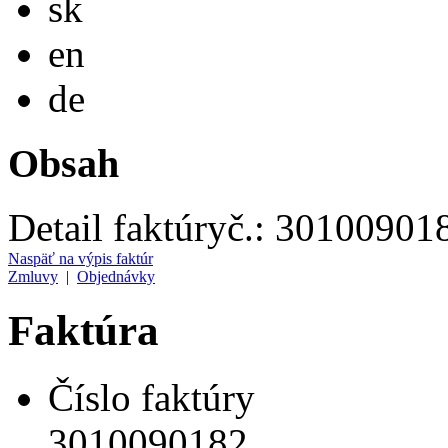
sk
English
en
Deutsch
de
Obsah
Detail faktúry
č.:
30100901
Naspäť na výpis faktúr
Zmluvy
|
Objednávky
Faktúra
Číslo faktúry
3010090182