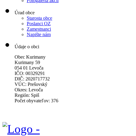
Fotogaléria akcií
Úrad obce
Starosta obce
Poslanci OZ
Zamestnanci
Napište nám
Údaje o obci
Obec Kurimany
Kurimany 59
054 01 Levoča
IČO: 00329291
DIČ: 2020717732
VÚC: Prešovský
Okres: Levoča
Región: Spiš
Počet obyvateľov: 376