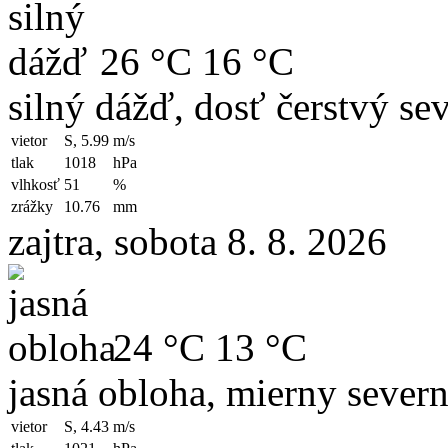
26 °C
16 °C
silný dážď, dosť čerstvý se
vietor
S, 5.99
m/s
tlak
1018
hPa
vlhkosť
51
%
zrážky
10.76
mm
zajtra, sobota 8. 8. 2026
24 °C
13 °C
jasná obloha, mierny severn
vietor
S, 4.43
m/s