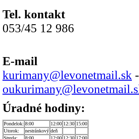
Tel. kontakt
053/45 12 986
E-mail
kurimany@levonetmail.sk
-
oukurimany@levonetmail.s
Úradné hodiny:
Pondelok:
8:00
12:00
12:30
15:00
Utorok:
nestránkový
deň
Streda:
8:00
12:00
12:30
17:00