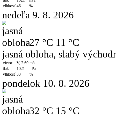
tlak
1021
hPa
vlhkosť
46
%
nedeľa 9. 8. 2026
27 °C
11 °C
jasná obloha, slabý východn
vietor
V, 2.69
m/s
tlak
1021
hPa
vlhkosť
33
%
pondelok 10. 8. 2026
32 °C
15 °C