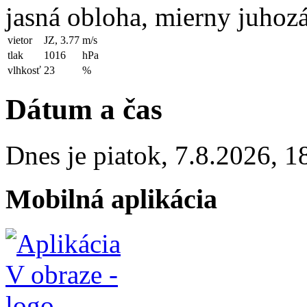
jasná obloha, mierny juhoz
vietor
JZ, 3.77
m/s
tlak
1016
hPa
vlhkosť
23
%
Dátum a čas
Dnes je
piatok
,
7.8.2026
,
1
Mobilná aplikácia