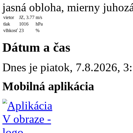
jasná obloha, mierny juhoz
vietor
JZ, 3.77
m/s
tlak
1016
hPa
vlhkosť
23
%
Dátum a čas
Dnes je
piatok
,
7.8.2026
,
3
Mobilná aplikácia