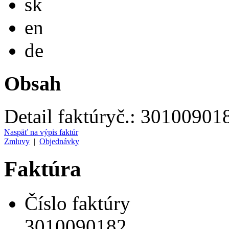
sk
English
en
Deutsch
de
Obsah
Detail faktúry
č.:
30100901
Naspäť na výpis faktúr
Zmluvy
|
Objednávky
Faktúra
Číslo faktúry
3010090182