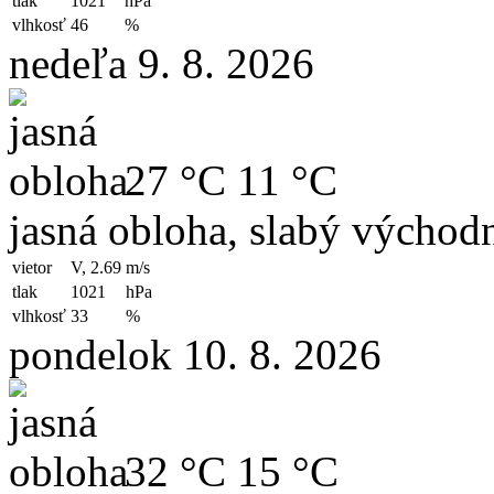
tlak
1021
hPa
vlhkosť
46
%
nedeľa 9. 8. 2026
27 °C
11 °C
jasná obloha, slabý východn
vietor
V, 2.69
m/s
tlak
1021
hPa
vlhkosť
33
%
pondelok 10. 8. 2026
32 °C
15 °C