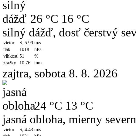
26 °C
16 °C
silný dážď, dosť čerstvý se
vietor
S, 5.99
m/s
tlak
1018
hPa
vlhkosť
51
%
zrážky
10.76
mm
zajtra, sobota 8. 8. 2026
24 °C
13 °C
jasná obloha, mierny severn
vietor
S, 4.43
m/s