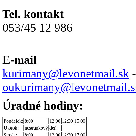
Tel. kontakt
053/45 12 986
E-mail
kurimany@levonetmail.sk
-
oukurimany@levonetmail.s
Úradné hodiny:
Pondelok:
8:00
12:00
12:30
15:00
Utorok:
nestránkový
deň
Streda:
8:00
12:00
12:30
17:00