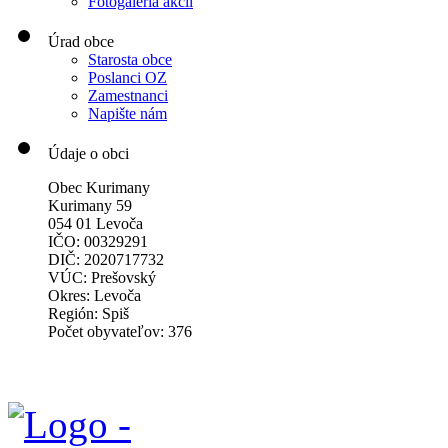
Fotogaléria akcií
Úrad obce
Starosta obce
Poslanci OZ
Zamestnanci
Napište nám
Údaje o obci
Obec Kurimany
Kurimany 59
054 01 Levoča
IČO: 00329291
DIČ: 2020717732
VÚC: Prešovský
Okres: Levoča
Región: Spiš
Počet obyvateľov: 376