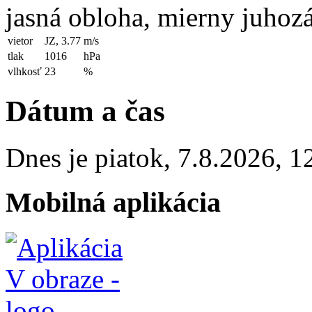
jasná obloha, mierny juhoz
vietor
JZ, 3.77
m/s
tlak
1016
hPa
vlhkosť
23
%
Dátum a čas
Dnes je
piatok
,
7.8.2026
,
1
Mobilná aplikácia