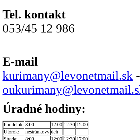
Tel. kontakt
053/45 12 986
E-mail
kurimany@levonetmail.sk
-
oukurimany@levonetmail.s
Úradné hodiny:
Pondelok:
8:00
12:00
12:30
15:00
Utorok:
nestránkový
deň
Streda:
8:00
12:00
12:30
17:00