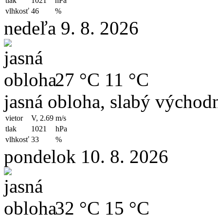
tlak
1021
hPa
vlhkosť
46
%
nedeľa 9. 8. 2026
27 °C
11 °C
jasná obloha, slabý východn
vietor
V, 2.69
m/s
tlak
1021
hPa
vlhkosť
33
%
pondelok 10. 8. 2026
32 °C
15 °C