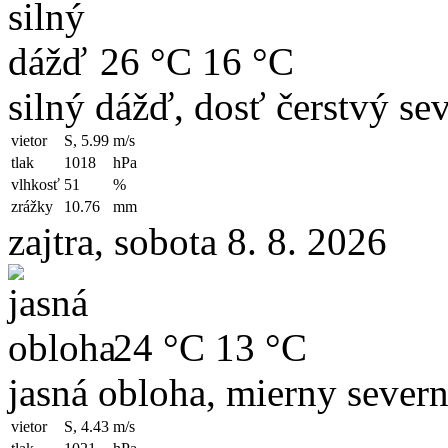
26 °C
16 °C
silný dážď, dosť čerstvý se
vietor
S, 5.99
m/s
tlak
1018
hPa
vlhkosť
51
%
zrážky
10.76
mm
zajtra, sobota 8. 8. 2026
24 °C
13 °C
jasná obloha, mierny severn
vietor
S, 4.43
m/s