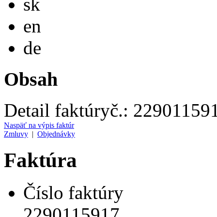
sk
English
en
Deutsch
de
Obsah
Detail faktúry
č.:
22901159
Naspäť na výpis faktúr
Zmluvy
|
Objednávky
Faktúra
Číslo faktúry
2290115917