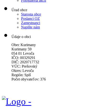
Fotogaléria akcií
Úrad obce
Starosta obce
Poslanci OZ
Zamestnanci
Napište nám
Údaje o obci
Obec Kurimany
Kurimany 59
054 01 Levoča
IČO: 00329291
DIČ: 2020717732
VÚC: Prešovský
Okres: Levoča
Región: Spiš
Počet obyvateľov: 376