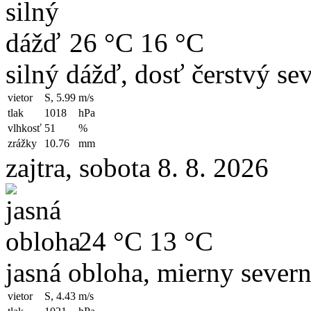
26 °C
16 °C
silný dážď, dosť čerstvý se
vietor
S, 5.99
m/s
tlak
1018
hPa
vlhkosť
51
%
zrážky
10.76
mm
zajtra, sobota 8. 8. 2026
24 °C
13 °C
jasná obloha, mierny severn
vietor
S, 4.43
m/s