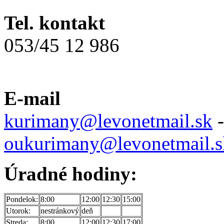
Tel. kontakt
053/45 12 986
E-mail
kurimany@levonetmail.sk
-
oukurimany@levonetmail.s
Úradné hodiny:
Pondelok:
8:00
12:00
12:30
15:00
Utorok:
nestránkový
deň
Streda:
8:00
12:00
12:30
17:00