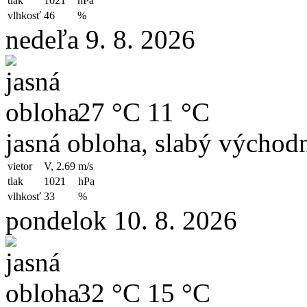
tlak
1021
hPa
vlhkosť
46
%
nedeľa 9. 8. 2026
27 °C
11 °C
jasná obloha, slabý východn
vietor
V, 2.69
m/s
tlak
1021
hPa
vlhkosť
33
%
pondelok 10. 8. 2026
32 °C
15 °C