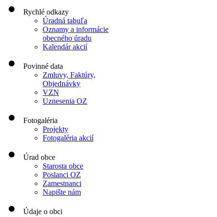
Rychlé odkazy
Úradná tabuľa
Oznamy a informácie
obecného úradu
Kalendár akcií
Povinné data
Zmluvy, Faktúry,
Objednávky
VZN
Uznesenia OZ
Fotogaléria
Projekty
Fotogaléria akcií
Úrad obce
Starosta obce
Poslanci OZ
Zamestnanci
Napište nám
Údaje o obci