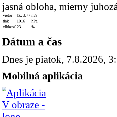
jasná obloha, mierny juhoz
vietor
JZ, 3.77
m/s
tlak
1016
hPa
vlhkosť
23
%
Dátum a čas
Dnes je
piatok
,
7.8.2026
,
3
Mobilná aplikácia