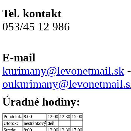
Tel. kontakt
053/45 12 986
E-mail
kurimany@levonetmail.sk
-
oukurimany@levonetmail.s
Úradné hodiny:
Pondelok:
8:00
12:00
12:30
15:00
Utorok:
nestránkový
deň
Streda:
8:00
12:00
12:30
17:00