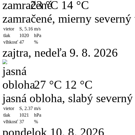
23 °C
14 °C
zamračené, mierny severný 
vietor
S, 5.16
m/s
tlak
1020
hPa
vlhkosť
47
%
zajtra, nedeľa 9. 8. 2026
27 °C
12 °C
jasná obloha, slabý severný
vietor
S, 2.37
m/s
tlak
1021
hPa
vlhkosť
37
%
pondelok 10. 8. 2026