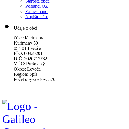
Starosta obce
Poslanci OZ
Zamestnanci
Napište nám
Údaje o obci
Obec Kurimany
Kurimany 59
054 01 Levoča
IČO: 00329291
DIČ: 2020717732
VÚC: Prešovský
Okres: Levoča
Región: Spiš
Počet obyvateľov: 376