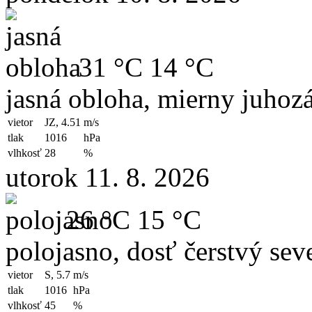
31 °C
14 °C
jasná obloha, mierny juhoz
vietor
JZ, 4.51
m/s
tlak
1016
hPa
vlhkosť
28
%
utorok 11. 8. 2026
26 °C
15 °C
polojasno, dosť čerstvý sev
vietor
S, 5.7
m/s
tlak
1016
hPa
vlhkosť
45
%