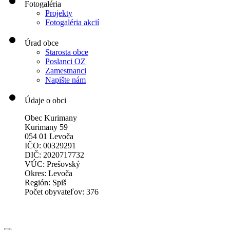
Fotogaléria
Projekty
Fotogaléria akcií
Úrad obce
Starosta obce
Poslanci OZ
Zamestnanci
Napište nám
Údaje o obci
Obec Kurimany
Kurimany 59
054 01 Levoča
IČO: 00329291
DIČ: 2020717732
VÚC: Prešovský
Okres: Levoča
Región: Spiš
Počet obyvateľov: 376