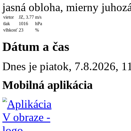
jasná obloha, mierny juhoz
vietor
JZ, 3.77
m/s
tlak
1016
hPa
vlhkosť
23
%
Dátum a čas
Dnes je
piatok
,
7.8.2026
,
1
Mobilná aplikácia