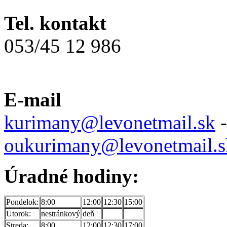
Tel. kontakt
053/45 12 986
E-mail
kurimany@levonetmail.sk
-
oukurimany@levonetmail.s
Úradné hodiny:
Pondelok:
8:00
12:00
12:30
15:00
Utorok:
nestránkový
deň
Streda:
8:00
12:00
12:30
17:00