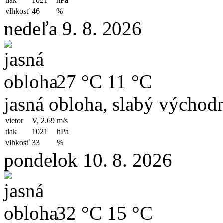
tlak
1021
hPa
vlhkosť
46
%
nedeľa 9. 8. 2026
27 °C
11 °C
jasná obloha, slabý východn
vietor
V, 2.69
m/s
tlak
1021
hPa
vlhkosť
33
%
pondelok 10. 8. 2026
32 °C
15 °C