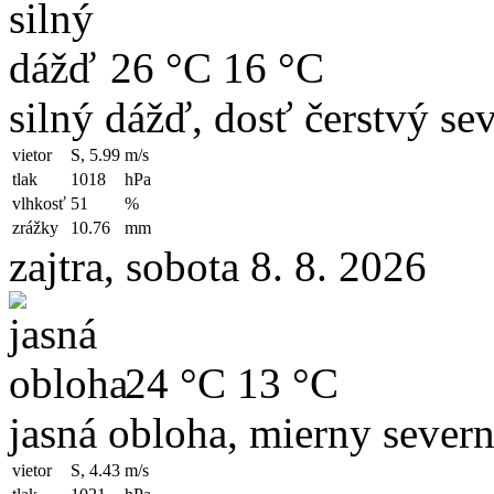
26 °C
16 °C
silný dážď, dosť čerstvý se
vietor
S, 5.99
m/s
tlak
1018
hPa
vlhkosť
51
%
zrážky
10.76
mm
zajtra, sobota 8. 8. 2026
24 °C
13 °C
jasná obloha, mierny severn
vietor
S, 4.43
m/s